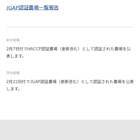
賀
JGAP認証農場一覧報告
寛
弓
前の投稿
2月7日付でHACCP認証農場（更新含む）として認証された農場を公
表します。
投
次の投稿
稿
2月22日付でJGAP認証農場（更新含む）として認証された農場を公表
ナ
します。
ビ
ゲ
ー
シ
ョ