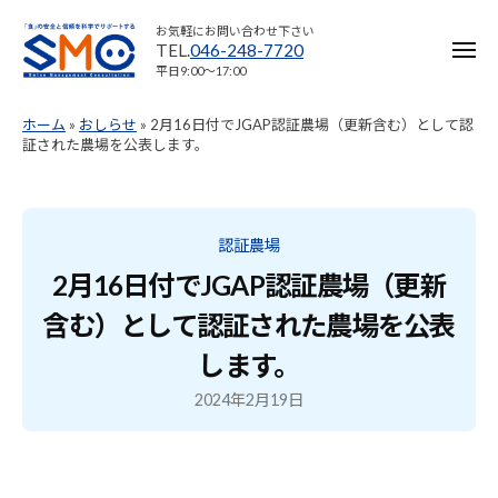
ー
コ
お気軽にお問い合わせ下さい
ン
TEL.
046-248-7720
メ
ニ
平日9:00〜17:00
テ
ュ
ー
ン
ホーム
»
おしらせ
»
2月16日付でJGAP認証農場（更新含む）として認
ツ
証された農場を公表します。
へ
ス
キ
認証農場
ッ
2月16日付でJGAP認証農場（更新
プ
含む）として認証された農場を公表
します。
2024年2月19日
b
y
髙
須